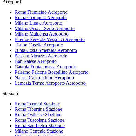
Aeroporti
Roma Fiumicino
Aeroporto
Roma Ciampino
Aeroporto
Milano Linate
Aeroporto
Milano Orio al Serio
Aeroporto
Milano Malpensa
Aeroporto
Firenze Peretola Vespucci
Aeroporto
Torino Caselle
Aeroporto
Olbia Costa Smeralda
Aeroporto
Pescara Abruzzo
Aeroporto
Bari Palese
Aeroporto
Catania Fontanarossa
Aeroporto
Palermo Falcone Borsellino
Aeroporto
Napoli Capodichino
Aeroporto
Lamezia Terme Aeroporto
Aeroporto
Stazioni
Roma Termini
Stazione
Roma Tiburtina
Stazione
Roma Ostiense
Stazione
Roma Tuscolana
Stazione
Roma San Pietro
Stazione
Milano Centrale
Stazione