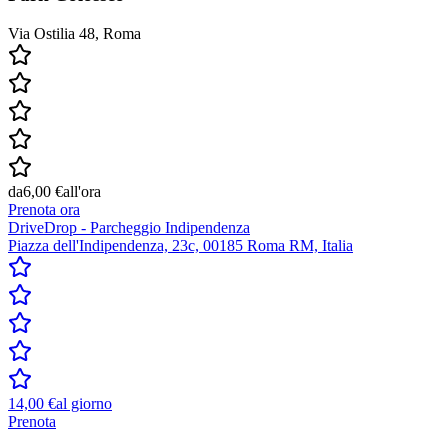
Via Ostilia 48, Roma
da
6,00 €
all'ora
Prenota ora
DriveDrop - Parcheggio Indipendenza
Piazza dell'Indipendenza, 23c, 00185 Roma RM, Italia
14,00 €
al giorno
Prenota