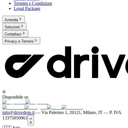
Termini e Condizioni
Legal Package
Azienda
Soluzioni
Contattaci
Privacy e Termini
®
Disponibile su
info@drivedrop.it
—
Via Palermo 1, 20121, Milano, IT — P. IVA
13375050963
it
🇮🇹 Italy