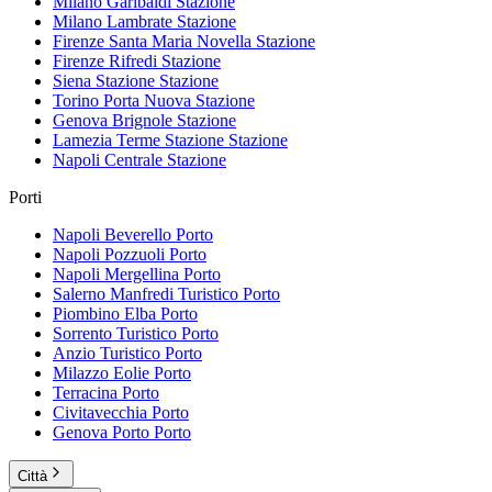
Milano Garibaldi
Stazione
Milano Lambrate
Stazione
Firenze Santa Maria Novella
Stazione
Firenze Rifredi
Stazione
Siena Stazione
Stazione
Torino Porta Nuova
Stazione
Genova Brignole
Stazione
Lamezia Terme Stazione
Stazione
Napoli Centrale
Stazione
Porti
Napoli Beverello
Porto
Napoli Pozzuoli
Porto
Napoli Mergellina
Porto
Salerno Manfredi Turistico
Porto
Piombino Elba
Porto
Sorrento Turistico
Porto
Anzio Turistico
Porto
Milazzo Eolie
Porto
Terracina
Porto
Civitavecchia
Porto
Genova Porto
Porto
Città