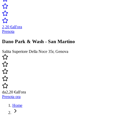
2,20 €
all'ora
Prenota
Dano Park & Wash - San Martino
Salita Superiore Della Noce 35r, Genova
da
2,20 €
all'ora
Prenota ora
Home