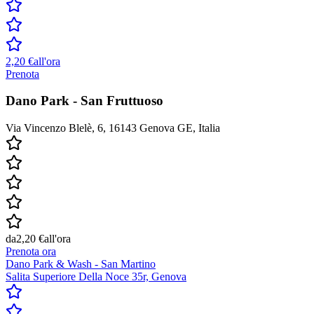
2,20 €
all'ora
Prenota
Dano Park - San Fruttuoso
Via Vincenzo Blelè, 6, 16143 Genova GE, Italia
da
2,20 €
all'ora
Prenota ora
Dano Park & Wash - San Martino
Salita Superiore Della Noce 35r, Genova