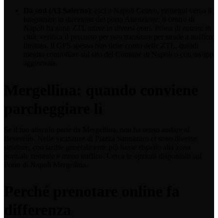
Da sud (A3 Salerno)
: esci a Napoli Centro, prosegui verso il
lungomare in direzione del porto Attenzione: il centro di
Napoli ha zone ZTL attive in diversi orari. Prima di entrare in
città, verifica il percorso per non transitare per strade a traffico
limitato. Il GPS spesso non tiene conto delle ZTL, quindi
meglio controllare sul sito del Comune di Napoli o con un'app
aggiornata.
Mergellina: quando conviene
parcheggiare lì
Se il tuo aliscafo parte da Mergellina, non ha senso andare al
Beverello. Nelle vicinanze di Piazza Sannazaro ci sono diverse
strutture, con tariffe generalmente più basse rispetto alla zona
portuale centrale e meno traffico. Cerca le opzioni disponibili sul
Porto di Napoli Mergellina.
Perché prenotare online fa
differenza