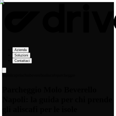
Azienda
Soluzioni
Contattaci
napoli
capri
ischia
beverello
aliscafo
parcheggio
Parcheggio Molo Beverello
Napoli: la guida per chi prende
gli aliscafi per le isole