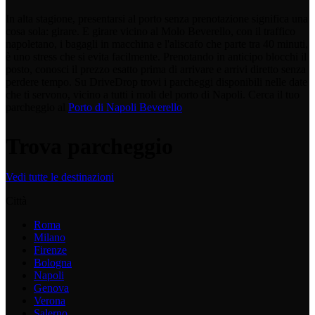
In alta stagione, presentarsi al porto senza prenotazione significa una
cosa sola: girare. E girare vicino al Molo Beverello, con il traffico
napoletano, i bagagli in macchina e l'aliscafo che parte tra 40 minuti,
è uno stress che si evita facilmente. Prenotando in anticipo blocchi il
posto, conosci il prezzo esatto prima di arrivare e arrivi diretto senza
perdere tempo. Su DriveDrop trovi i parcheggi disponibili nelle date
che ti servono, vicino a tutti i moli del porto di Napoli. Cerca il tuo
parcheggio al
Porto di Napoli Beverello
Trova parcheggio
Vedi tutte le destinazioni
Città
Roma
Milano
Firenze
Bologna
Napoli
Genova
Verona
Salerno