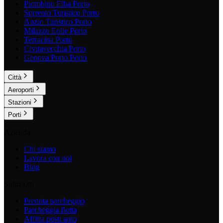
Piombino Elba
Porto
Sorrento Turistico
Porto
Anzio Turistico
Porto
Milazzo Eolie
Porto
Terracina
Porto
Civitavecchia
Porto
Genova Porto
Porto
Città
Aeroporti
Stazioni
Porti
Azienda
Chi siamo
Lavora con noi
Blog
Soluzioni
Prenota parcheggio
Parcheggia flotta
Affitta posti auto