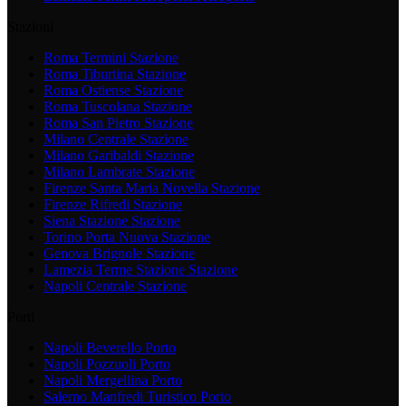
Stazioni
Roma Termini
Stazione
Roma Tiburtina
Stazione
Roma Ostiense
Stazione
Roma Tuscolana
Stazione
Roma San Pietro
Stazione
Milano Centrale
Stazione
Milano Garibaldi
Stazione
Milano Lambrate
Stazione
Firenze Santa Maria Novella
Stazione
Firenze Rifredi
Stazione
Siena Stazione
Stazione
Torino Porta Nuova
Stazione
Genova Brignole
Stazione
Lamezia Terme Stazione
Stazione
Napoli Centrale
Stazione
Porti
Napoli Beverello
Porto
Napoli Pozzuoli
Porto
Napoli Mergellina
Porto
Salerno Manfredi Turistico
Porto