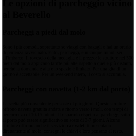
Le opzioni di parcheggio vicino
al Beverello
Parcheggi a piedi dal molo
Sono i più comodi, soprattutto se viaggi con bagagli o hai un orario
di partenza ravvicinato. Entri, parcheggi, e in cinque minuti sei
all'imbarco. Il rovescio della medaglia è il prezzo: le strutture nei 500
metri dal molo applicano tariffe più alte rispetto a quelle più distanti,
perché la domanda è alta e lo spazio è limitato. Per una gita di un
giorno è accettabile. Per un weekend intero, il costo si accumula.
Parcheggi con navetta (1-2 km dal porto)
La scelta più conveniente per soste di più giorni. Queste strutture
offrono navetta gratuita andata e ritorno verso i moli, con tempi di
percorrenza di 10-15 minuti. Il risparmio rispetto ai parcheggi sotto
al porto può essere significativo su soste di 3-7 giorni. Alcune
strutture offrono anche il servizio
car valet
: ti presentano
direttamente al molo, consegni le chiavi e loro pensano al resto.