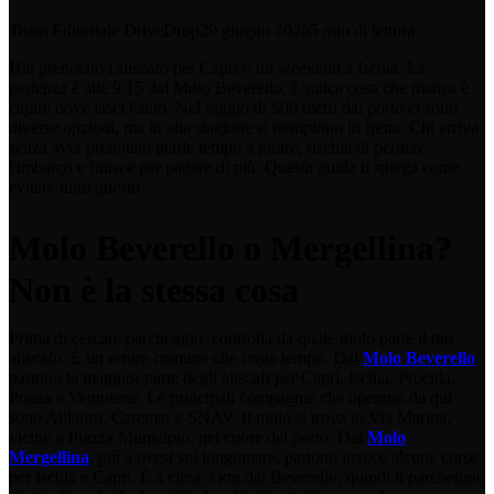
Team Editoriale DriveDrop
29 giugno 2026
5 min di lettura
Hai prenotato l'aliscafo per Capri o un weekend a Ischia. La
partenza è alle 9:15 dal Molo Beverello. L'unica cosa che manca è
capire dove lasci l'auto. Nel raggio di 500 metri dal porto ci sono
diverse opzioni, ma in alta stagione si riempiono in fretta. Chi arriva
senza aver prenotato perde tempo a girare, rischia di perdere
l'imbarco e finisce per pagare di più. Questa guida ti spiega come
evitare tutto questo.
Molo Beverello o Mergellina?
Non è la stessa cosa
Prima di cercare parcheggio, controlla da quale molo parte il tuo
aliscafo. È un errore comune che costa tempo. Dal
Molo Beverello
partono la maggior parte degli aliscafi per Capri, Ischia, Procida,
Ponza e Ventotene. Le principali compagnie che operano da qui
sono Alilauro, Caremar e SNAV. Il molo si trova in Via Marina,
vicino a Piazza Municipio, nel cuore del porto. Dal
Molo
Mergellina
, più a ovest sul lungomare, partono invece alcune corse
per Ischia e Capri. È a circa 3 km dal Beverello, quindi il parcheggio