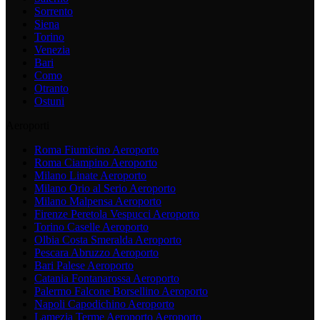
Sorrento
Siena
Torino
Venezia
Bari
Como
Otranto
Ostuni
Aeroporti
Roma Fiumicino
Aeroporto
Roma Ciampino
Aeroporto
Milano Linate
Aeroporto
Milano Orio al Serio
Aeroporto
Milano Malpensa
Aeroporto
Firenze Peretola Vespucci
Aeroporto
Torino Caselle
Aeroporto
Olbia Costa Smeralda
Aeroporto
Pescara Abruzzo
Aeroporto
Bari Palese
Aeroporto
Catania Fontanarossa
Aeroporto
Palermo Falcone Borsellino
Aeroporto
Napoli Capodichino
Aeroporto
Lamezia Terme Aeroporto
Aeroporto