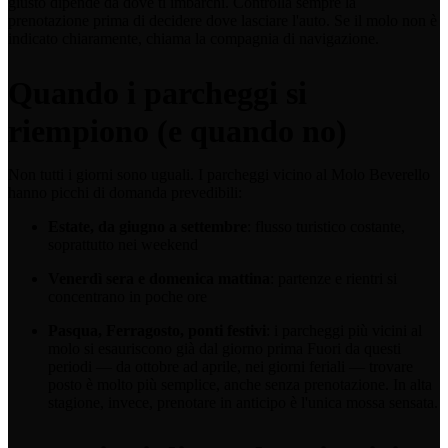
giusto dipende da dove ti imbarchi. Controlla sempre la
prenotazione prima di decidere dove lasciare l'auto. Se il molo non è
indicato chiaramente, chiama la compagnia di navigazione.
Quando i parcheggi si
riempiono (e quando no)
Non tutti i giorni sono uguali. I parcheggi vicino al Molo Beverello
hanno picchi di domanda prevedibili:
Estate, da giugno a settembre
: flusso turistico costante,
soprattutto nei weekend
Venerdì sera e domenica mattina
: partenze e rientri si
concentrano in poche ore
Pasqua, Ferragosto, ponti festivi
: i parcheggi più vicini al
molo si esauriscono già dal giorno prima Fuori da questi
periodi — da ottobre ad aprile, nei giorni feriali — trovare
posto è molto più semplice, anche senza prenotazione. In alta
stagione, invece, prenotare in anticipo è l'unica mossa sensata.