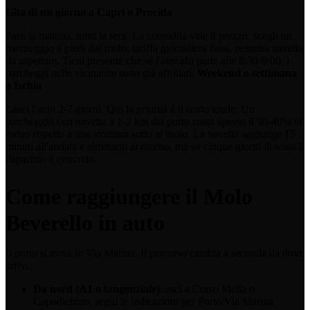
Gita di un giorno a Capri o Procida
Parti la mattina, torni la sera. La comodità vale il prezzo: scegli un
parcheggio a piedi dal molo, tariffa giornaliera fissa, nessuna navetta
da aspettare. Tieni presente che se l'aliscafo parte alle 8:30-9:00, i
parcheggi nelle vicinanze sono già affollati.
Weekend o settimana
a Ischia
Lasci l'auto 2-7 giorni. Qui la priorità è il costo totale. Un
parcheggio con navetta a 1-2 km dal porto costa spesso il 30-40% in
meno rispetto a una struttura sotto al molo. La navetta aggiunge 15
minuti all'andata e altrettanti al ritorno, ma su cinque giorni di sosta il
risparmio è concreto.
Come raggiungere il Molo
Beverello in auto
Il porto si trova in Via Marina. Il percorso cambia a seconda da dove
arrivi:
Da nord (A1 o tangenziale)
: esci a Corso Malta o
Capodichino, segui le indicazioni per Porto/Via Marina