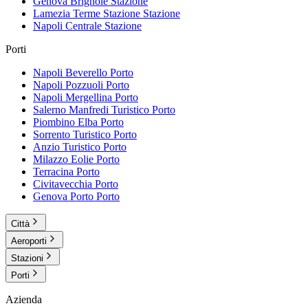
Genova Brignole
Stazione
Lamezia Terme Stazione
Stazione
Napoli Centrale
Stazione
Porti
Napoli Beverello
Porto
Napoli Pozzuoli
Porto
Napoli Mergellina
Porto
Salerno Manfredi Turistico
Porto
Piombino Elba
Porto
Sorrento Turistico
Porto
Anzio Turistico
Porto
Milazzo Eolie
Porto
Terracina
Porto
Civitavecchia
Porto
Genova Porto
Porto
Città
Aeroporti
Stazioni
Porti
Azienda