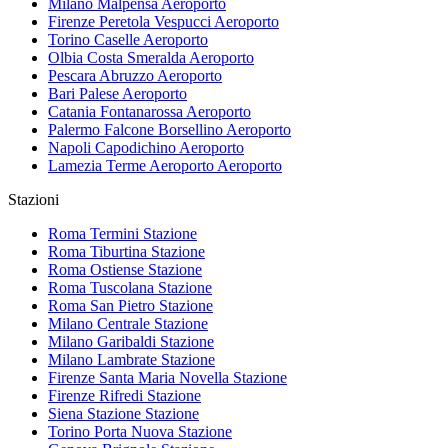
Milano Malpensa
Aeroporto
Firenze Peretola Vespucci
Aeroporto
Torino Caselle
Aeroporto
Olbia Costa Smeralda
Aeroporto
Pescara Abruzzo
Aeroporto
Bari Palese
Aeroporto
Catania Fontanarossa
Aeroporto
Palermo Falcone Borsellino
Aeroporto
Napoli Capodichino
Aeroporto
Lamezia Terme Aeroporto
Aeroporto
Stazioni
Roma Termini
Stazione
Roma Tiburtina
Stazione
Roma Ostiense
Stazione
Roma Tuscolana
Stazione
Roma San Pietro
Stazione
Milano Centrale
Stazione
Milano Garibaldi
Stazione
Milano Lambrate
Stazione
Firenze Santa Maria Novella
Stazione
Firenze Rifredi
Stazione
Siena Stazione
Stazione
Torino Porta Nuova
Stazione