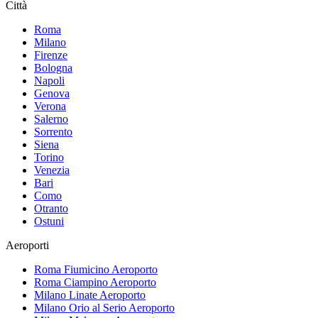
Città
Roma
Milano
Firenze
Bologna
Napoli
Genova
Verona
Salerno
Sorrento
Siena
Torino
Venezia
Bari
Como
Otranto
Ostuni
Aeroporti
Roma Fiumicino
Aeroporto
Roma Ciampino
Aeroporto
Milano Linate
Aeroporto
Milano Orio al Serio
Aeroporto