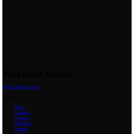
Wir integrieren das Parken in das städtische Mobilitätssystem und
reduzieren Verkehr und Fahrtzeiten.
Green Tech
Wir reduzieren Emissionen und Flächenverbrauch durch ein
Wachstumsmodell, das auf Effizienz statt auf Expansion setzt.
Parkplatz finden
Alle Ziele anzeigen
Städte
Rom
Mailand
Florenz
Bologna
Neapel