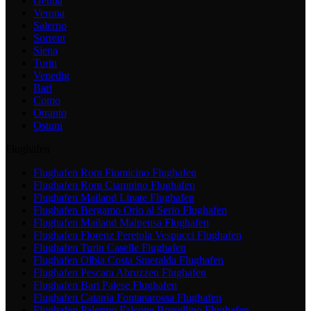
Genua
Verona
Salerno
Sorrent
Siena
Turin
Venedig
Bari
Como
Otranto
Ostuni
Flughäfen
Flughafen Rom Fiumicino
Flughafen
Flughafen Rom Ciampino
Flughafen
Flughafen Mailand Linate
Flughafen
Flughafen Bergamo Orio al Serio
Flughafen
Flughafen Mailand Malpensa
Flughafen
Flughafen Florenz Peretola Vespucci
Flughafen
Flughafen Turin Caselle
Flughafen
Flughafen Olbia Costa Smeralda
Flughafen
Flughafen Pescara Abruzzen
Flughafen
Flughafen Bari Palese
Flughafen
Flughafen Catania Fontanarossa
Flughafen
Flughafen Palermo Falcone Borsellino
Flughafen