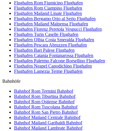
Flughafen Rom Fiumicino
Flughafen
Flughafen Rom Ciampino
Flughafen
Flughafen Mailand Linate
Flughafen
Flughafen Bergamo Orio al Serio
Flughafen
Flughafen Mailand Malpensa
Flughafen
Flughafen Florenz Peretola Vespucci
Flughafen
Flughafen Turin Caselle
Flughafen
Flughafen Olbia Costa Smeralda
Flughafen
Flughafen Pescara Abruzzen
Flughafen
Flughafen Bari Palese
Flughafen
Flughafen Catania Fontanarossa
Flughafen
Flughafen Palermo Falcone Borsellino
Flughafen
Flughafen Neapel Capodichino
Flughafen
Flughafen Lamezia Terme
Flughafen
Bahnhöfe
Bahnhof Rom Termini
Bahnhof
Bahnhof Rom Tiburtina
Bahnhof
Bahnhof Rom Ostiense
Bahnhof
Bahnhof Rom Tuscolana
Bahnhof
Bahnhof Rom San Pietro
Bahnhof
Bahnhof Mailand Centrale
Bahnhof
Bahnhof Mailand Garibaldi
Bahnhof
Bahnhof Mailand Lambrate
Bahnhof