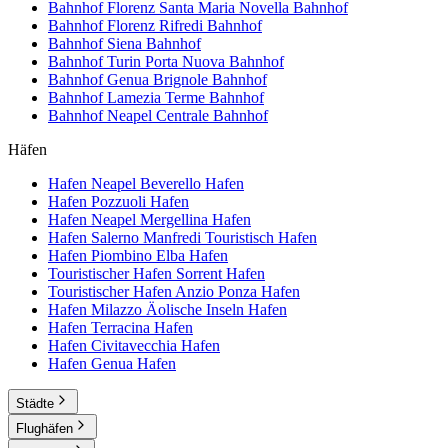
Bahnhof Florenz Santa Maria Novella
Bahnhof
Bahnhof Florenz Rifredi
Bahnhof
Bahnhof Siena
Bahnhof
Bahnhof Turin Porta Nuova
Bahnhof
Bahnhof Genua Brignole
Bahnhof
Bahnhof Lamezia Terme
Bahnhof
Bahnhof Neapel Centrale
Bahnhof
Häfen
Hafen Neapel Beverello
Hafen
Hafen Pozzuoli
Hafen
Hafen Neapel Mergellina
Hafen
Hafen Salerno Manfredi Touristisch
Hafen
Hafen Piombino Elba
Hafen
Touristischer Hafen Sorrent
Hafen
Touristischer Hafen Anzio Ponza
Hafen
Hafen Milazzo Äolische Inseln
Hafen
Hafen Terracina
Hafen
Hafen Civitavecchia
Hafen
Hafen Genua
Hafen
Städte
Flughäfen