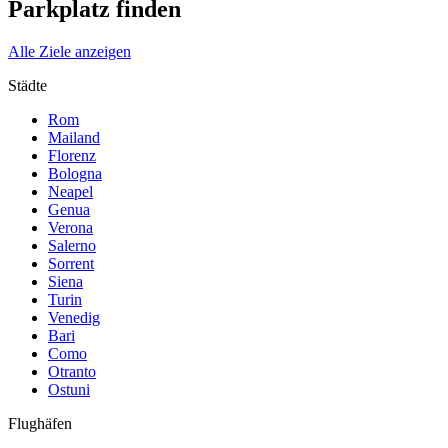
Parkplatz finden
Alle Ziele anzeigen
Städte
Rom
Mailand
Florenz
Bologna
Neapel
Genua
Verona
Salerno
Sorrent
Siena
Turin
Venedig
Bari
Como
Otranto
Ostuni
Flughäfen