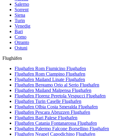
Salerno
Sorrent
Siena
Turin
Venedig
Bari
Como
Otranto
Ostuni
Flughäfen
Flughafen Rom Fiumicino
Flughafen
Flughafen Rom Ciampino
Flughafen
Flughafen Mailand Linate
Flughafen
Flughafen Bergamo Orio al Serio
Flughafen
Flughafen Mailand Malpensa
Flughafen
Flughafen Florenz Peretola Vespucci
Flughafen
Flughafen Turin Caselle
Flughafen
Flughafen Olbia Costa Smeralda
Flughafen
Flughafen Pescara Abruzzen
Flughafen
Flughafen Bari Palese
Flughafen
Flughafen Catania Fontanarossa
Flughafen
Flughafen Palermo Falcone Borsellino
Flughafen
Flughafen Neapel Capodichino
Flughafen