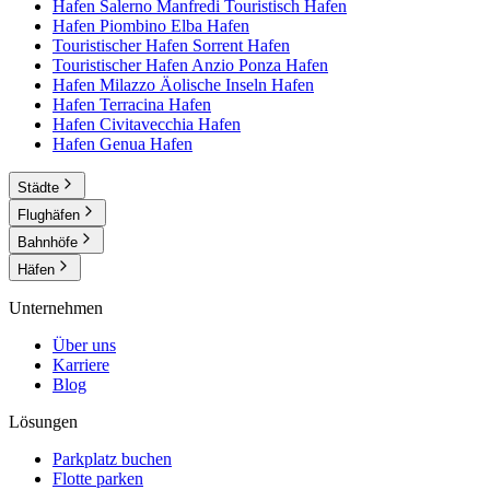
Hafen Salerno Manfredi Touristisch
Hafen
Hafen Piombino Elba
Hafen
Touristischer Hafen Sorrent
Hafen
Touristischer Hafen Anzio Ponza
Hafen
Hafen Milazzo Äolische Inseln
Hafen
Hafen Terracina
Hafen
Hafen Civitavecchia
Hafen
Hafen Genua
Hafen
Städte
Flughäfen
Bahnhöfe
Häfen
Unternehmen
Über uns
Karriere
Blog
Lösungen
Parkplatz buchen
Flotte parken