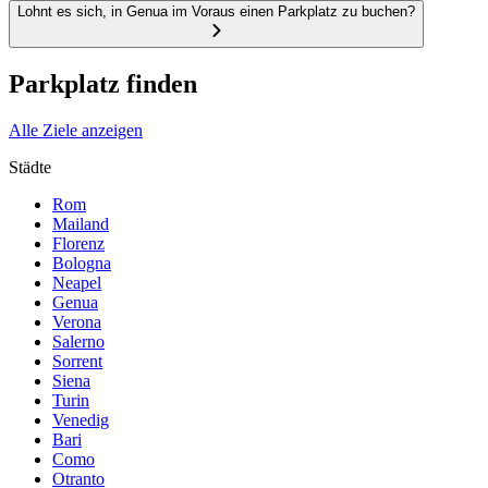
Lohnt es sich, in Genua im Voraus einen Parkplatz zu buchen?
Parkplatz finden
Alle Ziele anzeigen
Städte
Rom
Mailand
Florenz
Bologna
Neapel
Genua
Verona
Salerno
Sorrent
Siena
Turin
Venedig
Bari
Como
Otranto