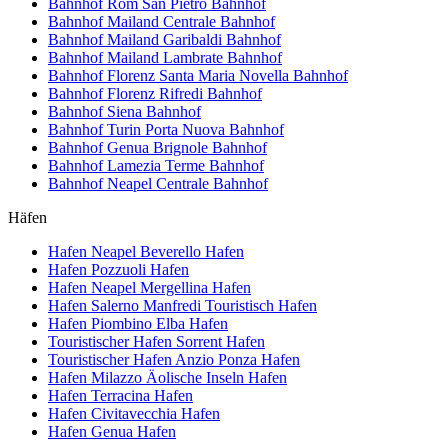
Bahnhof Rom San Pietro
Bahnhof
Bahnhof Mailand Centrale
Bahnhof
Bahnhof Mailand Garibaldi
Bahnhof
Bahnhof Mailand Lambrate
Bahnhof
Bahnhof Florenz Santa Maria Novella
Bahnhof
Bahnhof Florenz Rifredi
Bahnhof
Bahnhof Siena
Bahnhof
Bahnhof Turin Porta Nuova
Bahnhof
Bahnhof Genua Brignole
Bahnhof
Bahnhof Lamezia Terme
Bahnhof
Bahnhof Neapel Centrale
Bahnhof
Häfen
Hafen Neapel Beverello
Hafen
Hafen Pozzuoli
Hafen
Hafen Neapel Mergellina
Hafen
Hafen Salerno Manfredi Touristisch
Hafen
Hafen Piombino Elba
Hafen
Touristischer Hafen Sorrent
Hafen
Touristischer Hafen Anzio Ponza
Hafen
Hafen Milazzo Äolische Inseln
Hafen
Hafen Terracina
Hafen
Hafen Civitavecchia
Hafen
Hafen Genua
Hafen