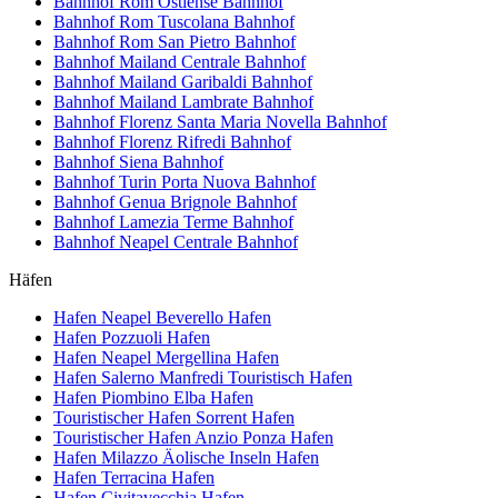
Bahnhof Rom Ostiense
Bahnhof
Bahnhof Rom Tuscolana
Bahnhof
Bahnhof Rom San Pietro
Bahnhof
Bahnhof Mailand Centrale
Bahnhof
Bahnhof Mailand Garibaldi
Bahnhof
Bahnhof Mailand Lambrate
Bahnhof
Bahnhof Florenz Santa Maria Novella
Bahnhof
Bahnhof Florenz Rifredi
Bahnhof
Bahnhof Siena
Bahnhof
Bahnhof Turin Porta Nuova
Bahnhof
Bahnhof Genua Brignole
Bahnhof
Bahnhof Lamezia Terme
Bahnhof
Bahnhof Neapel Centrale
Bahnhof
Häfen
Hafen Neapel Beverello
Hafen
Hafen Pozzuoli
Hafen
Hafen Neapel Mergellina
Hafen
Hafen Salerno Manfredi Touristisch
Hafen
Hafen Piombino Elba
Hafen
Touristischer Hafen Sorrent
Hafen
Touristischer Hafen Anzio Ponza
Hafen
Hafen Milazzo Äolische Inseln
Hafen
Hafen Terracina
Hafen
Hafen Civitavecchia
Hafen