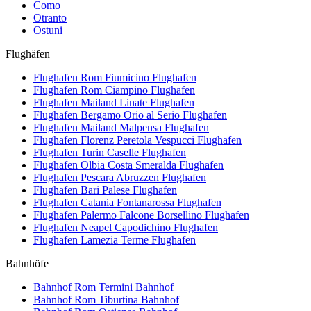
Como
Otranto
Ostuni
Flughäfen
Flughafen Rom Fiumicino
Flughafen
Flughafen Rom Ciampino
Flughafen
Flughafen Mailand Linate
Flughafen
Flughafen Bergamo Orio al Serio
Flughafen
Flughafen Mailand Malpensa
Flughafen
Flughafen Florenz Peretola Vespucci
Flughafen
Flughafen Turin Caselle
Flughafen
Flughafen Olbia Costa Smeralda
Flughafen
Flughafen Pescara Abruzzen
Flughafen
Flughafen Bari Palese
Flughafen
Flughafen Catania Fontanarossa
Flughafen
Flughafen Palermo Falcone Borsellino
Flughafen
Flughafen Neapel Capodichino
Flughafen
Flughafen Lamezia Terme
Flughafen
Bahnhöfe
Bahnhof Rom Termini
Bahnhof
Bahnhof Rom Tiburtina
Bahnhof