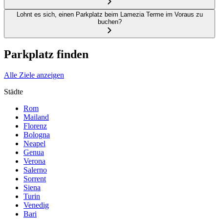
Lohnt es sich, einen Parkplatz beim Lamezia Terme im Voraus zu
buchen?
Parkplatz finden
Alle Ziele anzeigen
Städte
Rom
Mailand
Florenz
Bologna
Neapel
Genua
Verona
Salerno
Sorrent
Siena
Turin
Venedig
Bari