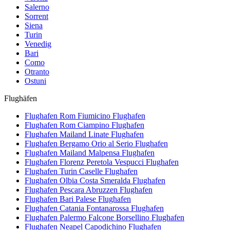
Salerno
Sorrent
Siena
Turin
Venedig
Bari
Como
Otranto
Ostuni
Flughäfen
Flughafen Rom Fiumicino
Flughafen
Flughafen Rom Ciampino
Flughafen
Flughafen Mailand Linate
Flughafen
Flughafen Bergamo Orio al Serio
Flughafen
Flughafen Mailand Malpensa
Flughafen
Flughafen Florenz Peretola Vespucci
Flughafen
Flughafen Turin Caselle
Flughafen
Flughafen Olbia Costa Smeralda
Flughafen
Flughafen Pescara Abruzzen
Flughafen
Flughafen Bari Palese
Flughafen
Flughafen Catania Fontanarossa
Flughafen
Flughafen Palermo Falcone Borsellino
Flughafen
Flughafen Neapel Capodichino
Flughafen