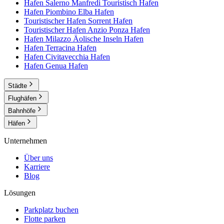
Hafen Salerno Manfredi Touristisch
Hafen
Hafen Piombino Elba
Hafen
Touristischer Hafen Sorrent
Hafen
Touristischer Hafen Anzio Ponza
Hafen
Hafen Milazzo Äolische Inseln
Hafen
Hafen Terracina
Hafen
Hafen Civitavecchia
Hafen
Hafen Genua
Hafen
Städte
Flughäfen
Bahnhöfe
Häfen
Unternehmen
Über uns
Karriere
Blog
Lösungen
Parkplatz buchen
Flotte parken