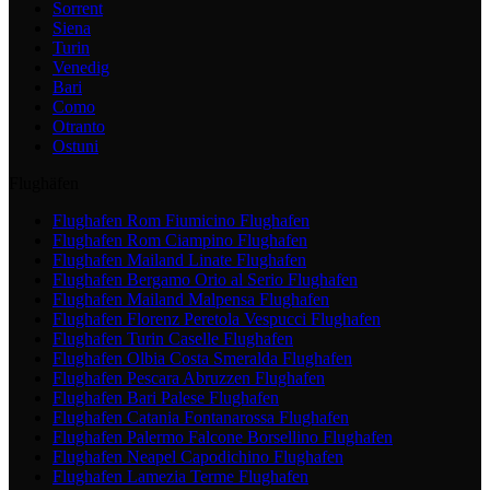
Sorrent
Siena
Turin
Venedig
Bari
Como
Otranto
Ostuni
Flughäfen
Flughafen Rom Fiumicino
Flughafen
Flughafen Rom Ciampino
Flughafen
Flughafen Mailand Linate
Flughafen
Flughafen Bergamo Orio al Serio
Flughafen
Flughafen Mailand Malpensa
Flughafen
Flughafen Florenz Peretola Vespucci
Flughafen
Flughafen Turin Caselle
Flughafen
Flughafen Olbia Costa Smeralda
Flughafen
Flughafen Pescara Abruzzen
Flughafen
Flughafen Bari Palese
Flughafen
Flughafen Catania Fontanarossa
Flughafen
Flughafen Palermo Falcone Borsellino
Flughafen
Flughafen Neapel Capodichino
Flughafen
Flughafen Lamezia Terme
Flughafen