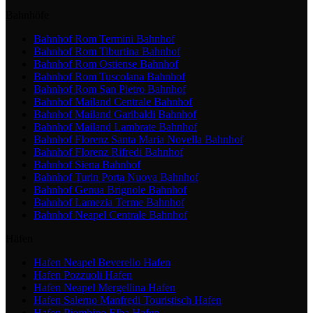
Bahnhöfe
Bahnhof Rom Termini
Bahnhof
Bahnhof Rom Tiburtina
Bahnhof
Bahnhof Rom Ostiense
Bahnhof
Bahnhof Rom Tuscolana
Bahnhof
Bahnhof Rom San Pietro
Bahnhof
Bahnhof Mailand Centrale
Bahnhof
Bahnhof Mailand Garibaldi
Bahnhof
Bahnhof Mailand Lambrate
Bahnhof
Bahnhof Florenz Santa Maria Novella
Bahnhof
Bahnhof Florenz Rifredi
Bahnhof
Bahnhof Siena
Bahnhof
Bahnhof Turin Porta Nuova
Bahnhof
Bahnhof Genua Brignole
Bahnhof
Bahnhof Lamezia Terme
Bahnhof
Bahnhof Neapel Centrale
Bahnhof
Häfen
Hafen Neapel Beverello
Hafen
Hafen Pozzuoli
Hafen
Hafen Neapel Mergellina
Hafen
Hafen Salerno Manfredi Touristisch
Hafen
Hafen Piombino Elba
Hafen