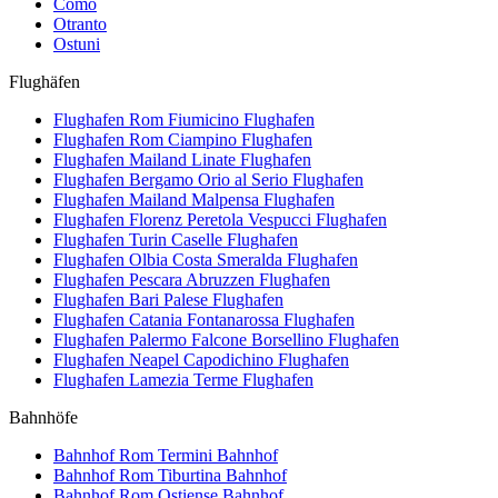
Como
Otranto
Ostuni
Flughäfen
Flughafen Rom Fiumicino
Flughafen
Flughafen Rom Ciampino
Flughafen
Flughafen Mailand Linate
Flughafen
Flughafen Bergamo Orio al Serio
Flughafen
Flughafen Mailand Malpensa
Flughafen
Flughafen Florenz Peretola Vespucci
Flughafen
Flughafen Turin Caselle
Flughafen
Flughafen Olbia Costa Smeralda
Flughafen
Flughafen Pescara Abruzzen
Flughafen
Flughafen Bari Palese
Flughafen
Flughafen Catania Fontanarossa
Flughafen
Flughafen Palermo Falcone Borsellino
Flughafen
Flughafen Neapel Capodichino
Flughafen
Flughafen Lamezia Terme
Flughafen
Bahnhöfe
Bahnhof Rom Termini
Bahnhof
Bahnhof Rom Tiburtina
Bahnhof
Bahnhof Rom Ostiense
Bahnhof