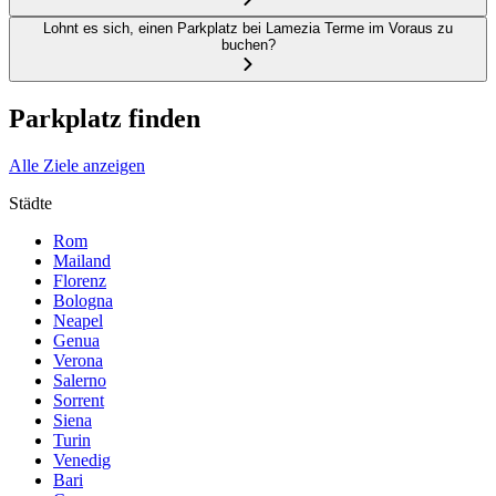
Lohnt es sich, einen Parkplatz bei Lamezia Terme im Voraus zu
buchen?
Parkplatz finden
Alle Ziele anzeigen
Städte
Rom
Mailand
Florenz
Bologna
Neapel
Genua
Verona
Salerno
Sorrent
Siena
Turin
Venedig
Bari