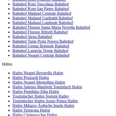
Bahnhof Rom Tuscolana
Bahnhof
Bahnhof Rom San Pietro
Bahnhof
Bahnhof Mailand Centrale
Bahnhof
Bahnhof Mailand Garibaldi
Bahnhof
Bahnhof Mailand Lambrate
Bahnhof
Bahnhof Florenz Santa Maria Novella
Bahnhof
Bahnhof Florenz Rifredi
Bahnhof
Bahnhof Siena
Bahnhof
Bahnhof Turin Porta Nuova
Bahnhof
Bahnhof Genua Brignole
Bahnhof
Bahnhof Lamezia Terme
Bahnhof
Bahnhof Neapel Centrale
Bahnhof
Häfen
Hafen Neapel Beverello
Hafen
Hafen Pozzuoli
Hafen
Hafen Neapel Mergellina
Hafen
Hafen Salerno Manfredi Touristisch
Hafen
Hafen Piombino Elba
Hafen
Touristischer Hafen Sorrent
Hafen
Touristischer Hafen Anzio Ponza
Hafen
Hafen Milazzo Äolische Inseln
Hafen
Hafen Terracina
Hafen
Hafen Civitavecchia
Hafen