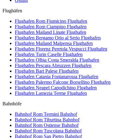
Ostuni
Flughäfen
Flughafen Rom Fiumicino
Flughafen
Flughafen Rom Ciampino
Flughafen
Flughafen Mailand Linate
Flughafen
Flughafen Bergamo Orio al Serio
Flughafen
Flughafen Mailand Malpensa
Flughafen
Flughafen Florenz Peretola Vespucci
Flughafen
Flughafen Turin Caselle
Flughafen
Flughafen Olbia Costa Smeralda
Flughafen
Flughafen Pescara Abruzzen
Flughafen
Flughafen Bari Palese
Flughafen
Flughafen Catania Fontanarossa
Flughafen
Flughafen Palermo Falcone Borsellino
Flughafen
Flughafen Neapel Capodichino
Flughafen
Flughafen Lamezia Terme
Flughafen
Bahnhöfe
Bahnhof Rom Termini
Bahnhof
Bahnhof Rom Tiburtina
Bahnhof
Bahnhof Rom Ostiense
Bahnhof
Bahnhof Rom Tuscolana
Bahnhof
Bahnhof Rom San Pietro
Bahnhof