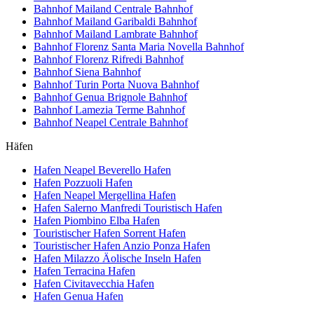
Bahnhof Mailand Centrale
Bahnhof
Bahnhof Mailand Garibaldi
Bahnhof
Bahnhof Mailand Lambrate
Bahnhof
Bahnhof Florenz Santa Maria Novella
Bahnhof
Bahnhof Florenz Rifredi
Bahnhof
Bahnhof Siena
Bahnhof
Bahnhof Turin Porta Nuova
Bahnhof
Bahnhof Genua Brignole
Bahnhof
Bahnhof Lamezia Terme
Bahnhof
Bahnhof Neapel Centrale
Bahnhof
Häfen
Hafen Neapel Beverello
Hafen
Hafen Pozzuoli
Hafen
Hafen Neapel Mergellina
Hafen
Hafen Salerno Manfredi Touristisch
Hafen
Hafen Piombino Elba
Hafen
Touristischer Hafen Sorrent
Hafen
Touristischer Hafen Anzio Ponza
Hafen
Hafen Milazzo Äolische Inseln
Hafen
Hafen Terracina
Hafen
Hafen Civitavecchia
Hafen
Hafen Genua
Hafen