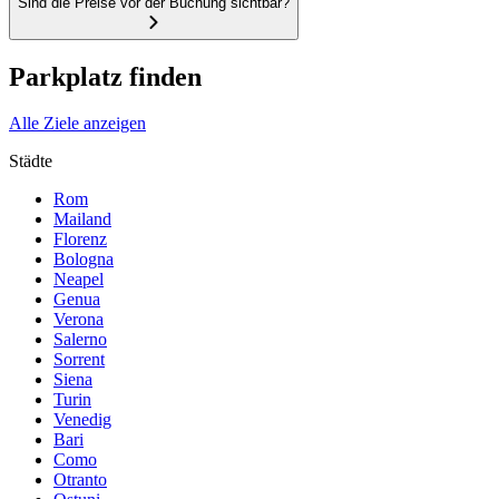
Sind die Preise vor der Buchung sichtbar?
Parkplatz finden
Alle Ziele anzeigen
Städte
Rom
Mailand
Florenz
Bologna
Neapel
Genua
Verona
Salerno
Sorrent
Siena
Turin
Venedig
Bari
Como
Otranto