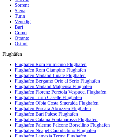
Sorrent
Siena
Turin
Venedig
Bari
Como
Otranto
Ostuni
Flughäfen
Flughafen Rom Fiumicino
Flughafen
Flughafen Rom Ciampino
Flughafen
Flughafen Mailand Linate
Flughafen
Flughafen Bergamo Orio al Serio
Flughafen
Flughafen Mailand Malpensa
Flughafen
Flughafen Florenz Peretola Vespucci
Flughafen
Flughafen Turin Caselle
Flughafen
Flughafen Olbia Costa Smeralda
Flughafen
Flughafen Pescara Abruzzen
Flughafen
Flughafen Bari Palese
Flughafen
Flughafen Catania Fontanarossa
Flughafen
Flughafen Palermo Falcone Borsellino
Flughafen
Flughafen Neapel Capodichino
Flughafen
Flughafen Lamezia Terme
Flughafen