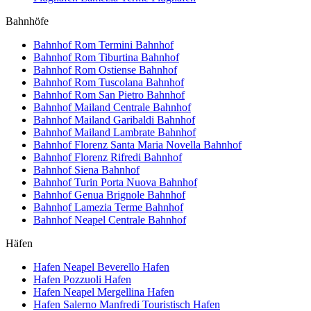
Bahnhöfe
Bahnhof Rom Termini
Bahnhof
Bahnhof Rom Tiburtina
Bahnhof
Bahnhof Rom Ostiense
Bahnhof
Bahnhof Rom Tuscolana
Bahnhof
Bahnhof Rom San Pietro
Bahnhof
Bahnhof Mailand Centrale
Bahnhof
Bahnhof Mailand Garibaldi
Bahnhof
Bahnhof Mailand Lambrate
Bahnhof
Bahnhof Florenz Santa Maria Novella
Bahnhof
Bahnhof Florenz Rifredi
Bahnhof
Bahnhof Siena
Bahnhof
Bahnhof Turin Porta Nuova
Bahnhof
Bahnhof Genua Brignole
Bahnhof
Bahnhof Lamezia Terme
Bahnhof
Bahnhof Neapel Centrale
Bahnhof
Häfen
Hafen Neapel Beverello
Hafen
Hafen Pozzuoli
Hafen
Hafen Neapel Mergellina
Hafen
Hafen Salerno Manfredi Touristisch
Hafen