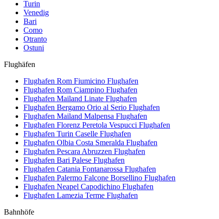
Turin
Venedig
Bari
Como
Otranto
Ostuni
Flughäfen
Flughafen Rom Fiumicino
Flughafen
Flughafen Rom Ciampino
Flughafen
Flughafen Mailand Linate
Flughafen
Flughafen Bergamo Orio al Serio
Flughafen
Flughafen Mailand Malpensa
Flughafen
Flughafen Florenz Peretola Vespucci
Flughafen
Flughafen Turin Caselle
Flughafen
Flughafen Olbia Costa Smeralda
Flughafen
Flughafen Pescara Abruzzen
Flughafen
Flughafen Bari Palese
Flughafen
Flughafen Catania Fontanarossa
Flughafen
Flughafen Palermo Falcone Borsellino
Flughafen
Flughafen Neapel Capodichino
Flughafen
Flughafen Lamezia Terme
Flughafen
Bahnhöfe