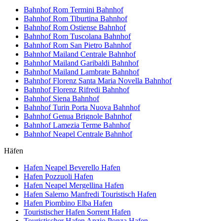
Bahnhof Rom Termini
Bahnhof
Bahnhof Rom Tiburtina
Bahnhof
Bahnhof Rom Ostiense
Bahnhof
Bahnhof Rom Tuscolana
Bahnhof
Bahnhof Rom San Pietro
Bahnhof
Bahnhof Mailand Centrale
Bahnhof
Bahnhof Mailand Garibaldi
Bahnhof
Bahnhof Mailand Lambrate
Bahnhof
Bahnhof Florenz Santa Maria Novella
Bahnhof
Bahnhof Florenz Rifredi
Bahnhof
Bahnhof Siena
Bahnhof
Bahnhof Turin Porta Nuova
Bahnhof
Bahnhof Genua Brignole
Bahnhof
Bahnhof Lamezia Terme
Bahnhof
Bahnhof Neapel Centrale
Bahnhof
Häfen
Hafen Neapel Beverello
Hafen
Hafen Pozzuoli
Hafen
Hafen Neapel Mergellina
Hafen
Hafen Salerno Manfredi Touristisch
Hafen
Hafen Piombino Elba
Hafen
Touristischer Hafen Sorrent
Hafen
Touristischer Hafen Anzio Ponza
Hafen