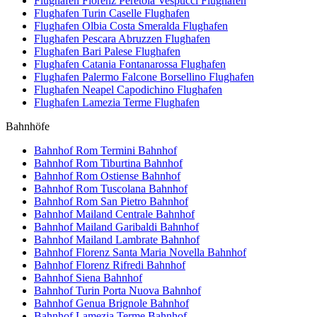
Flughafen Florenz Peretola Vespucci
Flughafen
Flughafen Turin Caselle
Flughafen
Flughafen Olbia Costa Smeralda
Flughafen
Flughafen Pescara Abruzzen
Flughafen
Flughafen Bari Palese
Flughafen
Flughafen Catania Fontanarossa
Flughafen
Flughafen Palermo Falcone Borsellino
Flughafen
Flughafen Neapel Capodichino
Flughafen
Flughafen Lamezia Terme
Flughafen
Bahnhöfe
Bahnhof Rom Termini
Bahnhof
Bahnhof Rom Tiburtina
Bahnhof
Bahnhof Rom Ostiense
Bahnhof
Bahnhof Rom Tuscolana
Bahnhof
Bahnhof Rom San Pietro
Bahnhof
Bahnhof Mailand Centrale
Bahnhof
Bahnhof Mailand Garibaldi
Bahnhof
Bahnhof Mailand Lambrate
Bahnhof
Bahnhof Florenz Santa Maria Novella
Bahnhof
Bahnhof Florenz Rifredi
Bahnhof
Bahnhof Siena
Bahnhof
Bahnhof Turin Porta Nuova
Bahnhof
Bahnhof Genua Brignole
Bahnhof
Bahnhof Lamezia Terme
Bahnhof