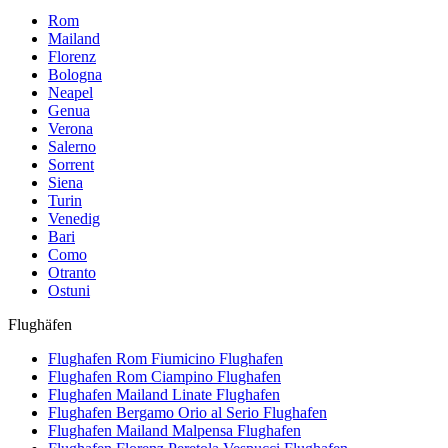
Rom
Mailand
Florenz
Bologna
Neapel
Genua
Verona
Salerno
Sorrent
Siena
Turin
Venedig
Bari
Como
Otranto
Ostuni
Flughäfen
Flughafen Rom Fiumicino
Flughafen
Flughafen Rom Ciampino
Flughafen
Flughafen Mailand Linate
Flughafen
Flughafen Bergamo Orio al Serio
Flughafen
Flughafen Mailand Malpensa
Flughafen