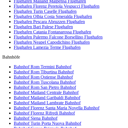
Flughafen Mailand Malpensa
Flughafen
Flughafen Florenz Peretola Vespucci
Flughafen
Flughafen Turin Caselle
Flughafen
Flughafen Olbia Costa Smeralda
Flughafen
Flughafen Pescara Abruzzen
Flughafen
Flughafen Bari Palese
Flughafen
Flughafen Catania Fontanarossa
Flughafen
Flughafen Palermo Falcone Borsellino
Flughafen
Flughafen Neapel Capodichino
Flughafen
Flughafen Lamezia Terme
Flughafen
Bahnhöfe
Bahnhof Rom Termini
Bahnhof
Bahnhof Rom Tiburtina
Bahnhof
Bahnhof Rom Ostiense
Bahnhof
Bahnhof Rom Tuscolana
Bahnhof
Bahnhof Rom San Pietro
Bahnhof
Bahnhof Mailand Centrale
Bahnhof
Bahnhof Mailand Garibaldi
Bahnhof
Bahnhof Mailand Lambrate
Bahnhof
Bahnhof Florenz Santa Maria Novella
Bahnhof
Bahnhof Florenz Rifredi
Bahnhof
Bahnhof Siena
Bahnhof
Bahnhof Turin Porta Nuova
Bahnhof