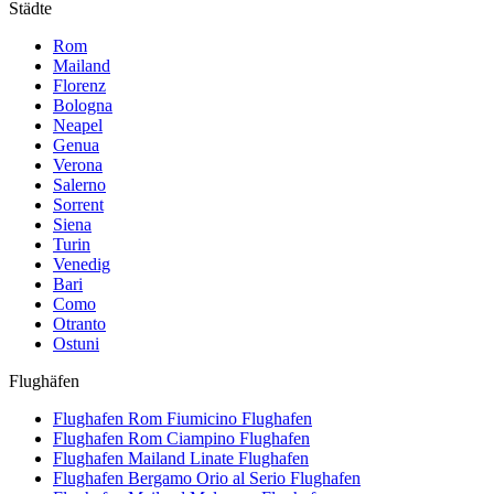
Städte
Rom
Mailand
Florenz
Bologna
Neapel
Genua
Verona
Salerno
Sorrent
Siena
Turin
Venedig
Bari
Como
Otranto
Ostuni
Flughäfen
Flughafen Rom Fiumicino
Flughafen
Flughafen Rom Ciampino
Flughafen
Flughafen Mailand Linate
Flughafen
Flughafen Bergamo Orio al Serio
Flughafen