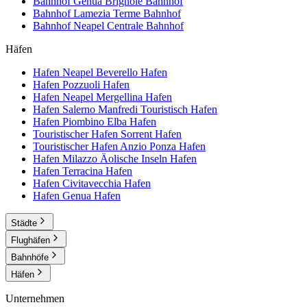
Bahnhof Genua Brignole
Bahnhof
Bahnhof Lamezia Terme
Bahnhof
Bahnhof Neapel Centrale
Bahnhof
Häfen
Hafen Neapel Beverello
Hafen
Hafen Pozzuoli
Hafen
Hafen Neapel Mergellina
Hafen
Hafen Salerno Manfredi Touristisch
Hafen
Hafen Piombino Elba
Hafen
Touristischer Hafen Sorrent
Hafen
Touristischer Hafen Anzio Ponza
Hafen
Hafen Milazzo Äolische Inseln
Hafen
Hafen Terracina
Hafen
Hafen Civitavecchia
Hafen
Hafen Genua
Hafen
Städte
Flughäfen
Bahnhöfe
Häfen
Unternehmen