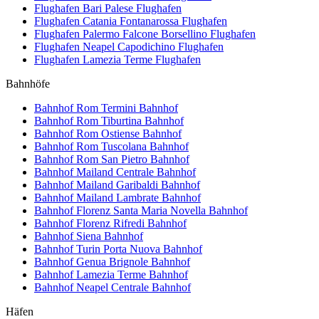
Flughafen Bari Palese
Flughafen
Flughafen Catania Fontanarossa
Flughafen
Flughafen Palermo Falcone Borsellino
Flughafen
Flughafen Neapel Capodichino
Flughafen
Flughafen Lamezia Terme
Flughafen
Bahnhöfe
Bahnhof Rom Termini
Bahnhof
Bahnhof Rom Tiburtina
Bahnhof
Bahnhof Rom Ostiense
Bahnhof
Bahnhof Rom Tuscolana
Bahnhof
Bahnhof Rom San Pietro
Bahnhof
Bahnhof Mailand Centrale
Bahnhof
Bahnhof Mailand Garibaldi
Bahnhof
Bahnhof Mailand Lambrate
Bahnhof
Bahnhof Florenz Santa Maria Novella
Bahnhof
Bahnhof Florenz Rifredi
Bahnhof
Bahnhof Siena
Bahnhof
Bahnhof Turin Porta Nuova
Bahnhof
Bahnhof Genua Brignole
Bahnhof
Bahnhof Lamezia Terme
Bahnhof
Bahnhof Neapel Centrale
Bahnhof
Häfen