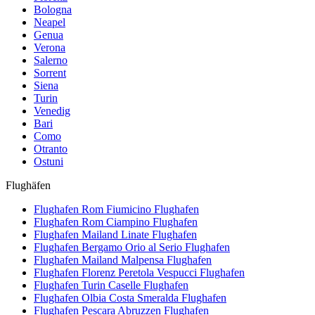
Bologna
Neapel
Genua
Verona
Salerno
Sorrent
Siena
Turin
Venedig
Bari
Como
Otranto
Ostuni
Flughäfen
Flughafen Rom Fiumicino
Flughafen
Flughafen Rom Ciampino
Flughafen
Flughafen Mailand Linate
Flughafen
Flughafen Bergamo Orio al Serio
Flughafen
Flughafen Mailand Malpensa
Flughafen
Flughafen Florenz Peretola Vespucci
Flughafen
Flughafen Turin Caselle
Flughafen
Flughafen Olbia Costa Smeralda
Flughafen
Flughafen Pescara Abruzzen
Flughafen