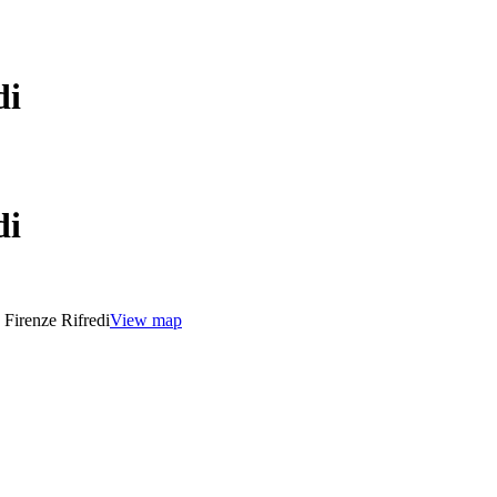
di
di
Firenze Rifredi
View map