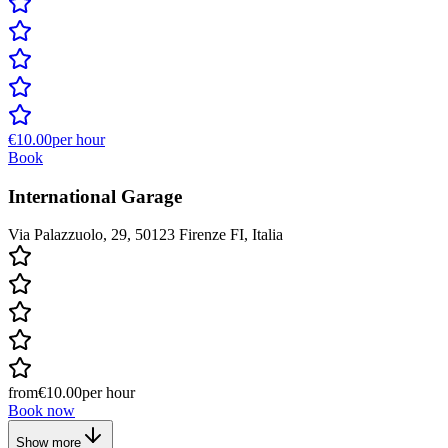
€10.00
per hour
Book
International Garage
Via Palazzuolo, 29, 50123 Firenze FI, Italia
from
€10.00
per hour
Book now
Show more