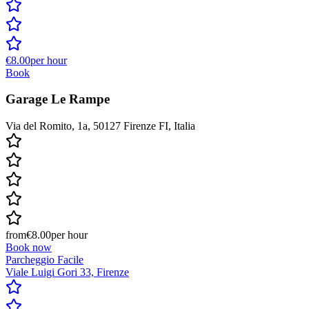
€8.00
per hour
Book
Garage Le Rampe
Via del Romito, 1a, 50127 Firenze FI, Italia
from
€8.00
per hour
Book now
Parcheggio Facile
Viale Luigi Gori 33, Firenze