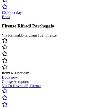
€6.00
per day
Book
Firenze Rifredi Parcheggio
Via Reginaldo Giuliani 152, Firenze
from
€6.00
per day
Book now
Garage Aeroporto
Via Di Novoli 85, Firenze