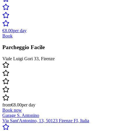
€8.00
per day
Book
Parcheggio Facile
Viale Luigi Gori 33, Firenze
from
€8.00
per day
Book now
Garage S. Antonino
Via Sant'Antonino, 13, 50123 Firenze FI, Italia